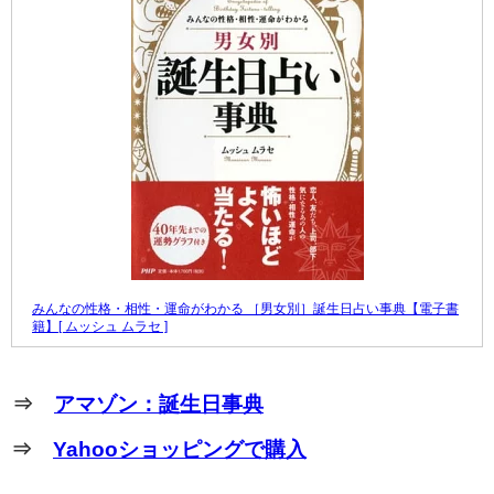
みんなの性格・相性・運命がわかる ［男女別］誕生日占い事典【電子書
籍】[ ムッシュ ムラセ ]
⇒
アマゾン：誕生日事典
⇒
Yahooショッピングで購入