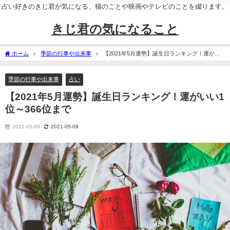
占い好きのきじ君が気になる、猫のことや映画やテレビのことを綴ります。
きじ君の気になること
ホーム
季節の行事や出来事
【2021年5月運勢】誕生日ランキング！運がい
い1位～366位まで
季節の行事や出来事
占い
【2021年5月運勢】誕生日ランキング！運がいい1
位～366位まで
2021-05-09
2021-05-09