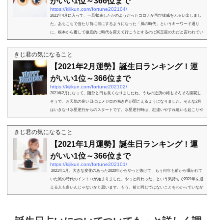
がいい1位～366位まで
https://kijikun.com/fortune202104/
2021年4月に入って、一旦収束したかのようだったコロナが再び猛威をふるい出しまし
た。あちこちで当たり前に目にするようになった「風の時代」というキーワード通り
に、根本から覆して徹底的に時代を変えて行こうとするのは冥王星の力だと言われてい
ます。その冥王星...
きじ君の気になること
【2021年2月運勢】誕生日ランキング！運
がいい1位～366位まで
https://kijikun.com/fortune202102/
2021年2月になって、随分と日も長くなりましたね。うちの近所の梅もそろそろ開花し
そうで、お天気の良い日にはメジロの鳴き声が聞こえるようになりました。そんな2月
はいきなり水星逆行からのスタートです。水星逆行時は、勘違いやすれ違いも起こりや
すいとされてい...
きじ君の気になること
【2021年1月運勢】誕生日ランキング！運
がいい1位～366位まで
https://kijikun.com/fortune202101/
2021年1月。大きな変化のあった2020年からやっと抜けて、もう何年も前から囁かれて
いた風の時代のイントロが始まりました。やっと終わった、という気持ちで2021年を迎
える人も多いんじゃないかと思います。もう、前と同じではないことをわかっていなが
らも、長...