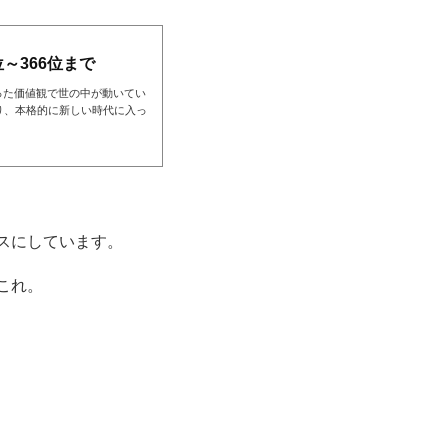
～366位まで
った価値観で世の中が動いてい
り、本格的に新しい時代に入っ
スにしています。
これ。