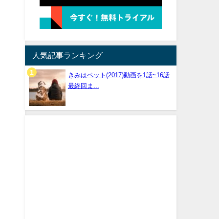
人気記事ランキング
きみはペット(2017)動画を1話~16話
最終回ま...