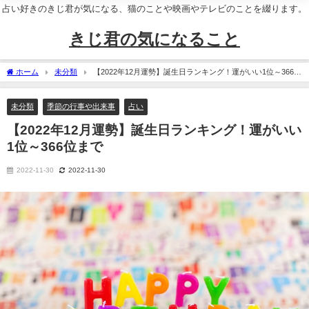
占い好きのきじ君が気になる、猫のことや映画やテレビのことを綴ります。
きじ君の気になること
ホーム
未分類
【2022年12月運勢】誕生日ランキング！運がいい1位～366位
まで
未分類
季節の行事や出来事
占い
【2022年12月運勢】誕生日ランキング！運がいい
1位～366位まで
2022-11-30
2022-11-30