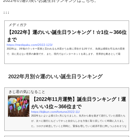
2022年の運の良いお誕生日ランキングはこちら。
↓↓↓
メディガク
【2022年】運のいい誕生日ランキング！☆1位～366位
まで
https://medigaku.com/2022-123/
2022年は、1年毎のラッキー星座と言われるも木星がうお座に滞在する1年です。 魚座は感情を司る水の星座
で、目に見えない世界の象徴です。 また、現代ではインターネットを表します。 世界的な動きとして最
2022年月別☆運のいい誕生日ランキング
きじ君の気になること
【2022年11月運勢】誕生日ランキング！運
がいい1位～366位まで
https://kijikun.com/fortune2022-11/
2022年もいよいよ残り2ヶ月になりました。先月から春を過ぎて逆行していた惑星たち
が、次々に順行にもどってやっと自分らしさを力強く取り戻していく時期に入りまし
た。コロナが終息していくと同時に、緊張を増していく経済不安に押しつぶされそうな
気持ちを抱えて、...