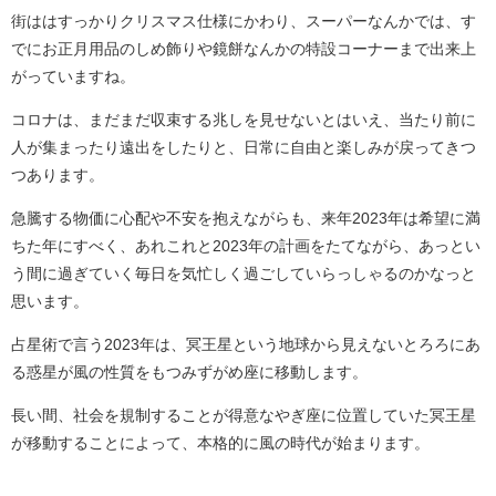
街ははすっかりクリスマス仕様にかわり、スーパーなんかでは、す
でにお正月用品のしめ飾りや鏡餅なんかの特設コーナーまで出来上
がっていますね。
コロナは、まだまだ収束する兆しを見せないとはいえ、当たり前に
人が集まったり遠出をしたりと、日常に自由と楽しみが戻ってきつ
つあります。
急騰する物価に心配や不安を抱えながらも、来年2023年は希望に満
ちた年にすべく、あれこれと2023年の計画をたてながら、あっとい
う間に過ぎていく毎日を気忙しく過ごしていらっしゃるのかなっと
思います。
占星術で言う2023年は、冥王星という地球から見えないとろろにあ
る惑星が風の性質をもつみずがめ座に移動します。
長い間、社会を規制することが得意なやぎ座に位置していた冥王星
が移動することによって、本格的に風の時代が始まります。