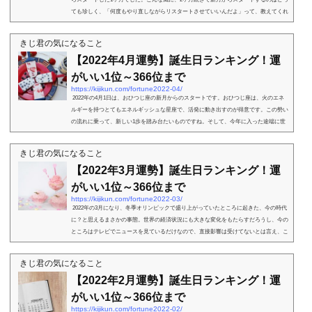
ても珍しく、「何度もやり直しながらリスタートさせていいんだよ」って、教えてくれ
ているよ...
きじ君の気になること
【2022年4月運勢】誕生日ランキング！運
がいい1位～366位まで
https://kijikun.com/fortune2022-04/
2022年の4月1日は、おひつじ座の新月からのスタートです。おひつじ座は、火のエネ
ルギーを持つとてもエネルギッシュな星座で、活発に動き出すのが得意です。この勢い
の流れに乗って、新しい1歩を踏み台たいものですね。そして、今年に入った途端に世
界規模で驚...
きじ君の気になること
【2022年3月運勢】誕生日ランキング！運
がいい1位～366位まで
https://kijikun.com/fortune2022-03/
2022年の3月になり、冬季オリンピックで盛り上がっていたところに起きた、今の時代
に？と思えるまさかの事態。世界の経済状況にも大きな変化をもたらすだろうし、今の
ところはテレビでニュースを見ているだけなので、直接影響は受けてないとは言え、こ
れから先...
きじ君の気になること
【2022年2月運勢】誕生日ランキング！運
がいい1位～366位まで
https://kijikun.com/fortune2022-02/