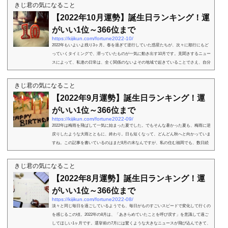
きじ君の気になること
【2022年10月運勢】誕生日ランキング！運
がいい1位～366位まで
https://kijikun.com/fortune2022-10/
2022年もいよいよ残り3ヶ月。春を過ぎて逆行していた惑星たちが、次々に順行にもど
っていくタイミングで、滞っていたものが一気に動き出す10月です。見聞きするニュー
スによって、私達の日常は、全く関係のないよその地域で起きていることでさえ、自分
ごとのように捉...
きじ君の気になること
【2022年9月運勢】誕生日ランキング！運
がいい1位～366位まで
https://kijikun.com/fortune2022-09/
2022年は梅雨を飛ばして一気に始まった夏でした。でもそんな暑かった夏も、梅雨に逆
戻りしたような大雨とともに、終わり。日も短くなって、どんどん秋へと向かっていま
すね。この記事を書いているのはまだ8月の末なんですが、私の住む福岡でも、数日続
いた深夜の大雨...
きじ君の気になること
【2022年8月運勢】誕生日ランキング！運
がいい1位～366位まで
https://kijikun.com/fortune2022-08/
淡々と同じ毎日を過ごしているようでも、毎日がものすごいスピードで変化して行くの
を感じるこの頃。2022年の8月は、「あきらめていたことを呼び戻す」を意識して過ご
してほしい1ヶ月です。選挙前の7月には驚くような大きなニュースが飛び込んできて、