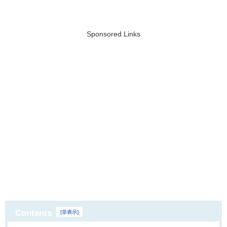
Sponsored Links
Contents
[
非表示
]