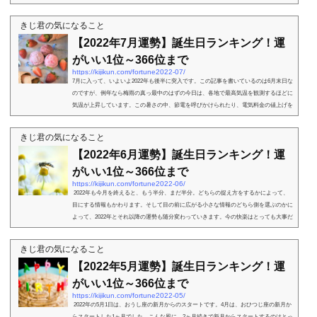
日本だけではな...
きじ君の気になること
【2022年7月運勢】誕生日ランキング！運
がいい1位～366位まで
https://kijikun.com/fortune2022-07/
7月に入って、いよいよ2022年も後半に突入です。この記事を書いているのは6月末日な
のですが、例年なら梅雨の真っ最中のはずの今日は、各地で最高気温を観測するほどに
気温が上昇しています。この暑さの中、節電を呼びかけられたり、電気料金の値上げを
告知されたり...
きじ君の気になること
【2022年6月運勢】誕生日ランキング！運
がいい1位～366位まで
https://kijikun.com/fortune2022-06/
2022年も今月を終えると、もう半分、まだ半分。どちらの捉え方をするかによって、
目にする情報もかわります。そして目の前に広がる小さな情報のどちら側を選ぶのかに
よって、2022年とそれ以降の運勢も随分変わっていきます。今の快楽はとっても大事だ
けど、未...
きじ君の気になること
【2022年5月運勢】誕生日ランキング！運
がいい1位～366位まで
https://kijikun.com/fortune2022-05/
2022年の5月1日は、おうし座の新月からのスタートです。4月は、おひつじ座の新月か
らスタートした1ヶ月でした。こんな風に、2ヶ月続きで新月からスタートするのはとっ