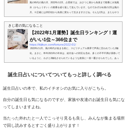
風の時代の風の月、2022年の2月。占星術では、おひつじ座から魚座まで順番に火地風
水（かちふうすい）の順番を繰り返して並んでいます。なのでみずがめ座の2月は風の
月。※正確には20日頃から魚座に変わって生きますけどね。そんな2月は、またもやコ
ロナが急激に広が...
きじ君の気になること
【2022年1月運勢】誕生日ランキング！運
がいい1位～366位まで
https://kijikun.com/fortune2022-01/
2022年の1月。風の時代が始まる前に、スピリチュアル業界で声高に言われていた2極
化。まさに、昨年2021年の年末は、給付金への対応を含め、多くの不平不満が渦巻いて
いるように、わざと2極化させられているような政策に一喜一憂させられてした。あっ
てはならな...
誕生日占いについてついてもっと詳しく調べる
誕生日占いの本で、私のイチオシのお気に入りがこちら。
自分の誕生日も気になるのですが、家族や友達のお誕生日も気にな
ってしまいますよね。
当たった外れたと一人でこっそり見るも良し、みんなが集まる場所
で回し読みするとすごく盛り上がります！