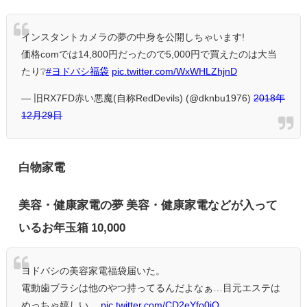
インスタントカメラの夢の中身を公開しちゃいます!
価格comでは14,800円だったので5,000円で買えたのは大当
たり❔
#ヨドバシ福袋
pic.twitter.com/WxWHLZhjnD
— 旧RX7FD赤い悪魔(自称RedDevils) (@dknbu1976)
2018年
12月29日
白物家電
美容・健康家電の夢 美容・健康家電などが入って
いるお年玉箱 10,000
ヨドバシの美容家電福袋届いた。
電動歯ブラシは他のやつ持ってるんだよなぁ…目元エステは
めっちゃ嬉しい。
pic.twitter.com/CD2eYfo0iO