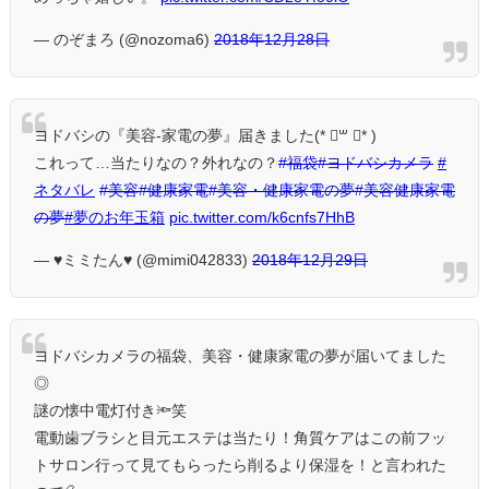
— のぞまろ (@nozoma6)
2018年12月28日
ヨドバシの『美容-家電の夢』届きました(* ॑꒳ ॑* )
これって…当たりなの？外れなの？
#福袋
#ヨドバシカメラ
#
ネタバレ
#美容
#健康家電
#美容・健康家電の夢
#美容健康家電
の夢
#夢のお年玉箱
pic.twitter.com/k6cnfs7HhB
— ♥ミミたん♥ (@mimi042833)
2018年12月29日
ヨドバシカメラの福袋、美容・健康家電の夢が届いてました
◎
謎の懐中電灯付き🔦笑
電動歯ブラシと目元エステは当たり！角質ケアはこの前フッ
トサロン行って見てもらったら削るより保湿を！と言われた