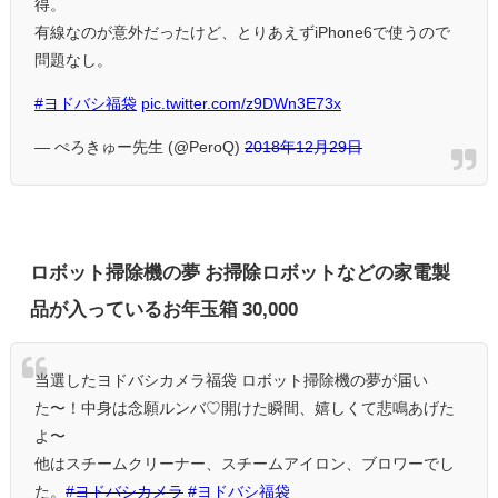
得。
有線なのが意外だったけど、とりあえずiPhone6で使うので
問題なし。
#ヨドバシ福袋
pic.twitter.com/z9DWn3E73x
— ぺろきゅー先生 (@PeroQ)
2018年12月29日
ロボット掃除機の夢 お掃除ロボットなどの家電製
品が入っているお年玉箱 30,000
当選したヨドバシカメラ福袋 ロボット掃除機の夢が届い
た〜！中身は念願ルンバ♡開けた瞬間、嬉しくて悲鳴あげた
よ〜
他はスチームクリーナー、スチームアイロン、ブロワーでし
た。
#ヨドバシカメラ
#ヨドバシ福袋