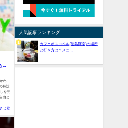
人気記事ランキング
カフェボスコベル(徳島阿南)の場所
と行き方は？メニ...
位～
にかわ
の特設
兆しを見
自由と
きじ君