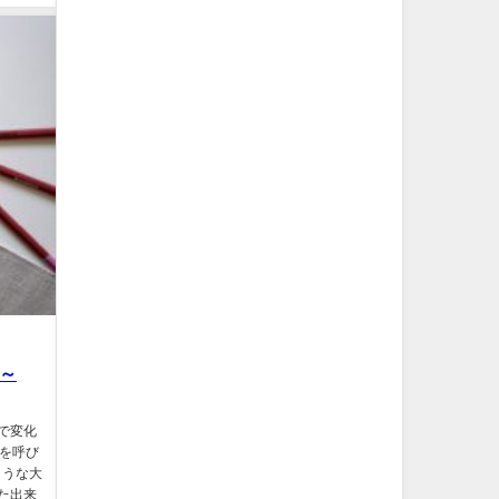
位～
で変化
とを呼び
ような大
た出来