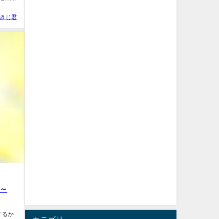
きじ君
位～
するか