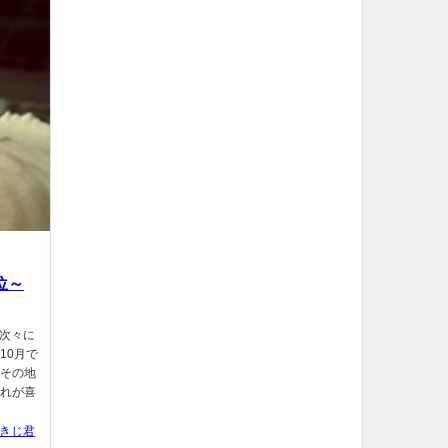
位～
、次々に
10月で
よその地
それが喜
きじ君