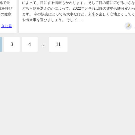
地で最
によって、目にする情報もかわります。 そして目の前に広がる小さ
電を呼び
どちら側を選ぶのかによって、2022年とそれ以降の運勢も随分変わ
身の健康
ます。 今の快楽はとっても大事だけど、未来を楽しく心地よくして
や出来事を選びましょう。 そして、...
きじ君
3
4
…
11