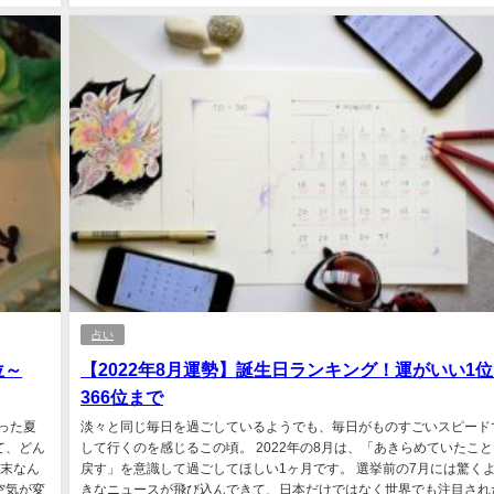
占い
位～
【2022年8月運勢】誕生日ランキング！運がいい1
366位まで
った夏
淡々と同じ毎日を過ごしているようでも、毎日がものすごいスピード
て、どん
して行くのを感じるこの頃。 2022年の8月は、「あきらめていたこ
の末なん
戻す」を意識して過ごしてほしい1ヶ月です。 選挙前の7月には驚く
空気が変
きなニュースが飛び込んできて、日本だけではなく世界でも注目され