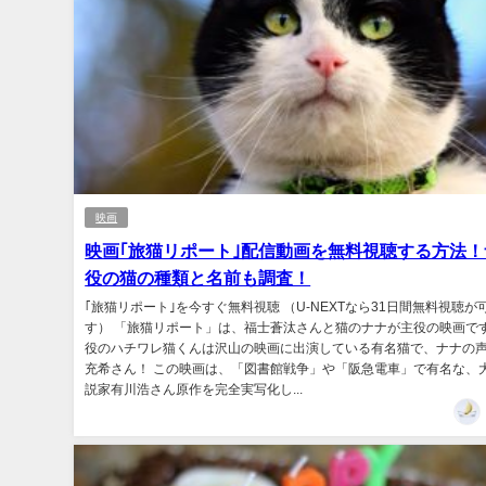
映画
映画｢旅猫リポート｣配信動画を無料視聴する方法！
役の猫の種類と名前も調査！
｢旅猫リポート｣を今すぐ無料視聴 （U-NEXTなら31日間無料視聴が
す） 「旅猫リポート」は、福士蒼汰さんと猫のナナが主役の映画です
役のハチワレ猫くんは沢山の映画に出演している有名猫で、ナナの
充希さん！ この映画は、「図書館戦争」や「阪急電車」で有名な、
説家有川浩さん原作を完全実写化し...