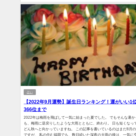
占い
【2022年9月運勢】誕生日ランキング！運がいい1
366位まで
2022年は梅雨を飛ばして一気に始まった夏でした。 でもそんな暑か
も、梅雨に逆戻りしたような大雨とともに、終わり。 日も短くなっ
どん秋へと向かっていますね。 この記事を書いているのはまだ8月
ですが、 私の住む福岡でも、数日続いた深夜の大雨の後は、一気に