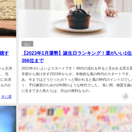
占い
聴す
【2023年1月運勢】誕生日ランキング！運がいい1
366位まで
さん主演
2023年がいよいよスタートです！ 時代の流れを作ると言われる冥王
。 先
羊座から抜け出す2023年からが、本格的な風の時代のスタートです。
頃に出演
あ、今まではどうだったの？っと聞かれると風の時代のイントロでし
いものか
く、予行練習のための2年間のような時代でした。 長い間、物質主義
に生きてきた私たちは、沢山の便利なもの...
きじ君