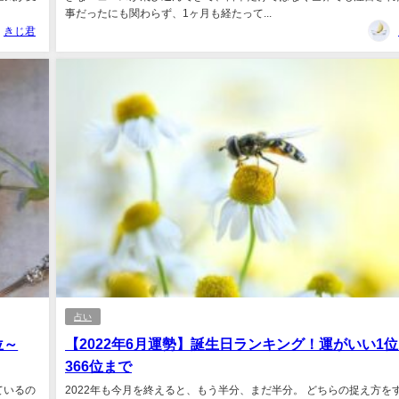
事だったにも関わらず、1ヶ月も経たって...
きじ君
占い
位～
【2022年6月運勢】誕生日ランキング！運がいい1
366位まで
ているの
2022年も今月を終えると、もう半分、まだ半分。 どちらの捉え方を