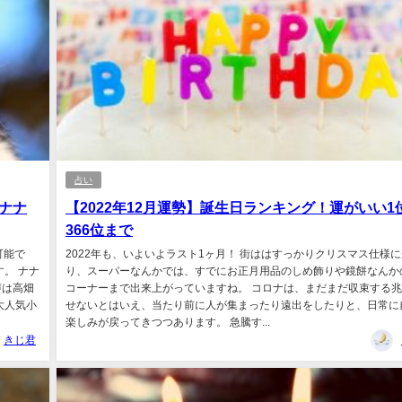
占い
ナナ
【2022年12月運勢】誕生日ランキング！運がいい1
366位まで
可能で
2022年も、いよいよラスト1ヶ月！ 街ははすっかりクリスマス仕様
。 ナナ
り、スーパーなんかでは、すでにお正月用品のしめ飾りや鏡餅なんか
声は高畑
コーナーまで出来上がっていますね。 コロナは、まだまだ収束する
大人気小
せないとはいえ、当たり前に人が集まったり遠出をしたりと、日常に
楽しみが戻ってきつつあります。 急騰す...
きじ君