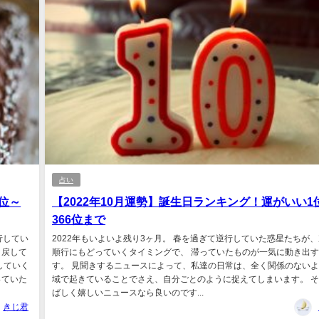
占い
1位～
【2022年10月運勢】誕生日ランキング！運がいい1
366位まで
行してい
2022年もいよいよ残り3ヶ月。 春を過ぎて逆行していた惑星たちが
り戻して
順行にもどっていくタイミングで、 滞っていたものが一気に動き出す
していく
す。 見聞きするニュースによって、私達の日常は、全く関係のない
っていた
域で起きていることでさえ、自分ごとのように捉えてしまいます。 
ばしく嬉しいニュースなら良いのです...
きじ君