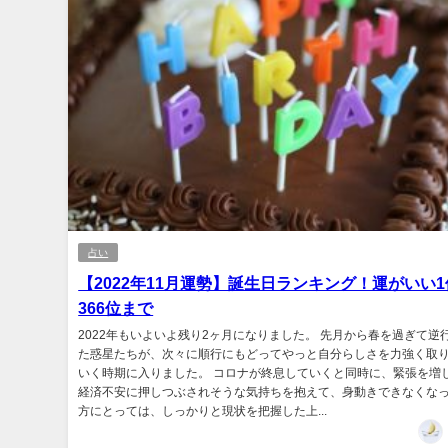
占い
【2022年11月運勢】誕生日ランキング！運がいい
366位まで
2022年もいよいよ残り2ヶ月になりました。 先月から春を過ぎて逆
た惑星たちが、次々に順行にもどってやっと自分らしさを力強く取
いく時期に入りました。 コロナが終息していくと同時に、緊張を増
経済不安に押しつぶされそうな気持ちを抱えて、身動きできなくな
方にとっては、しっかりと現状を把握した上...