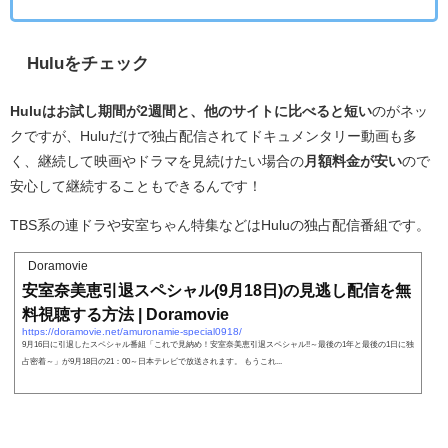
Huluをチェック
Huluはお試し期間が2週間と、他のサイトに比べると短い
のがネッ
クですが、Huluだけで独占配信されてドキュメンタリー動画も多
く、継続して映画やドラマを見続けたい場合の
月額料金が安い
ので
安心して継続することもできるんです！
TBS系の連ドラや安室ちゃん特集などはHuluの独占配信番組です。
Doramovie
安室奈美恵引退スペシャル(9月18日)の見逃し配信を無
料視聴する方法 | Doramovie
https://doramovie.net/amuronamie-special0918/
9月16日に引退したスペシャル番組「これで見納め！安室奈美恵引退スペシャル!!～最後の1年と最後の1日に独
占密着～」が9月18日の21：00～日本テレビで放送されます。 もうこれ...