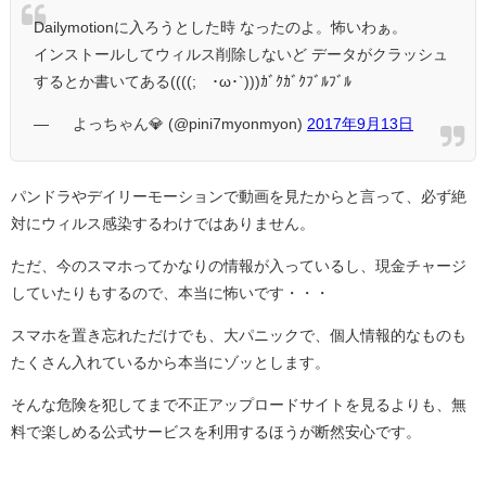
Dailymotionに入ろうとした時 なったのよ。怖いわぁ。
インストールしてウィルス削除しないど データがクラッシュ
するとか書いてある((((;´･ω･`)))ｶﾞｸｶﾞｸﾌﾞﾙﾌﾞﾙ
— ∞ よっちゃん💎 (@pini7myonmyon)
2017年9月13日
パンドラやデイリーモーションで動画を見たからと言って、必ず絶
対にウィルス感染するわけではありません。
ただ、今のスマホってかなりの情報が入っているし、現金チャージ
していたりもするので、本当に怖いです・・・
スマホを置き忘れただけでも、大パニックで、個人情報的なものも
たくさん入れているから本当にゾッとします。
そんな危険を犯してまで不正アップロードサイトを見るよりも、無
料で楽しめる公式サービスを利用するほうが断然安心です。