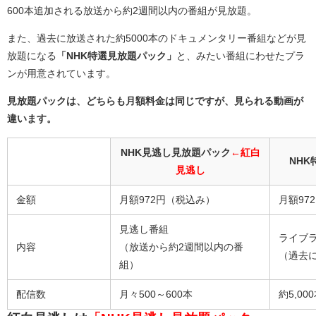
600本追加される放送から約2週間以内の番組が見放題。
また、過去に放送された約5000本のドキュメンタリー番組などが見
放題になる
「NHK特選見放題パック」
と、みたい番組にわせたプラ
ンが用意されています。
見放題パックは、どちらも月額料金は同じですが、見られる動画が
違います。
NHK見逃し見放題パック
←紅白
NH
見逃し
金額
月額972円（税込み）
月額97
見逃し番組
ライブ
内容
（放送から約2週間以内の番
（過去
組）
配信数
月々500～600本
約5,00