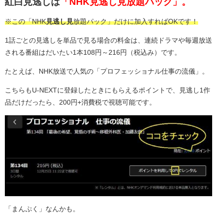
紅白見逃しは
「NHK見逃し見放題パック」。
※この「NHK
見逃し見
放題パック」だけに加入すればOKです！
1話ごとの見逃しを単品で見る場合の料金は、連続ドラマや毎週放送
される番組はだいたい1本108円～216円（税込み）です。
たとえば、NHK放送で人気の「プロフェッショナル仕事の流儀」。
こちらもU-NEXTに登録したときにもらえるポイントで、見逃し1作
品だけだったら、200円+消費税で視聴可能です。
「まんぷく」なんかも。