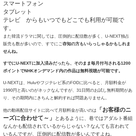
スマートフォン
タブレット
テレビ からもいつでもどこでも利用が可能で
す。
また韓流ドラマに関しては、圧倒的に配信数が多く、U-NEXT独占
販売も数が多いので、すでにご
存知の方もいらっしゃるかもしれま
せんね。
すでにU-NEXTに加入済みだったら、そのまま毎月付与される1200
ポイントでNHKオンデマンド内の作品は無料視聴が可能です。
U-NEXTは、Huluやフジテレビ系のFODに比べると、月額料金が
1990円と高いのがネックなんですが、31日間のお試し無料期間があ
り、その期間内にきちんと解約すれば問題ありません。
「お客様のニ
他の動画配信サイトに比べて月額料金が高いのは
ーズに合わせて～」
とあるように、巷ではアダルト番組
なんかも配信されているからじゃない？なんても言われて
いるんですが、圧倒的に配信数が多いんですよね。