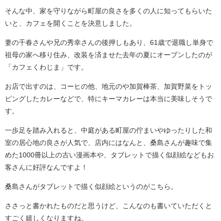
そんな中、家を守りながら町屋の良さを多くの人に知ってもらいた
いと、カフェを開くことを決意しました。
妻の千春さんや兄の秀幸さんの後押しもあり、61歳で退職し単身で
祖母の家へ移り住み、改装を済ませた去年の夏にオープンしたのが
「カフェくわじま」です。
お店で出すのは、コーヒの他、地元のや加賀棒茶、加賀野菜をトッ
ピングしたカレーなどで、特にキーマカレーは本当に美味しそうで
す。
一歩足を踏み入れると、中庭がある町屋の佇まいやゆったりした和
室の居心地の良さが人気で、店内にはなんと、桑島さんが趣味で集
めた1000冊以上の古い漫画本や、タブレットで描く似顔絵などもお
客さんに好評なんですよ！
桑島さんがタブレットで描く似顔絵というのがこちら。
ささっと書かれたものだと思うけど、こんなのも書いていただくと
すごく嬉しくなりますね。