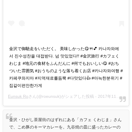
金沢で御馳走をいただく。 美味しかった😋🍴💕 카나자와에
서 진수성찬을 대접받다. 넘 맛있었다!! #金沢旅行 #カフェく
わじま #地元の食材をふんだんに #何でもおいしい😋 #おち
ついた雰囲気 #おうちのような落ち着くお店 #카나자와여행 #
카페쿠와지마 #지역재료를듬뿍 #다맛있다👍 #아늑한분위기 #
집같이편안한가게
Eunsuk Ro
さん(@roeunsuk)がシェアした投稿 -
2017年11月月3日午後3時08分PDT
金沢・ひがし茶屋街のはずれにある「カフェ くわじま」さん
で、こめ豚のキーマカレーを。九谷焼の皿に盛ったカレーの