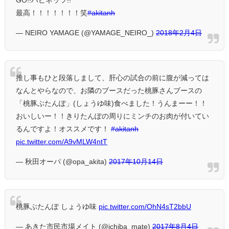
GO!!ハピネッツ!!
最高！！！！！！！笑
#akitanh
— NEIRO YAMAGE (@YAMAGE_NEIRO_)
2018年2月4日
推し事もひと段落しまして、肝心の試合の前に腹が減っては
なんとやらなので、お隣のブースだった桃豚さんブースの
「桃豚ぶたんぽ」(しょうゆ味)食べました！うんまーー！！
おいしいー！！きりたんぽの周りにミンチのお肉が付いてい
るんですよ！オススメです！
#akitanh
pic.twitter.com/A9vMLW4ntT
— 秋田オーパ (@opa_akita)
2017年10月14日
桃豚ぶたんぽ しょうゆ味
pic.twitter.com/OhN4sT2bbU
— あきた市民市場メイト (@ichiba_mate)
2017年8月4日