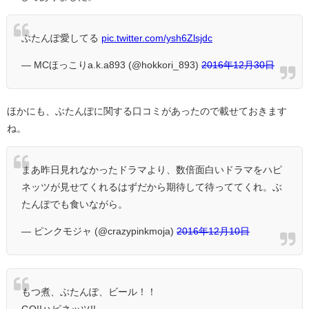
ぶたんぽ愛してる
pic.twitter.com/ysh6Zlsjdc
— MCほっこりa.k.a893 (@hokkori_893)
2016年12月30日
ほかにも、ぶたんぽに関する口コミがあったので載せておきます
ね。
まあ昨日見れなかったドラマより、数倍面白いドラマをハピ
ネッツが見せてくれるはずだから期待して待っててくれ。ぶ
たんぽでも食いながら。
— ピンクモジャ (@crazypinkmoja)
2016年12月10日
もつ煮、ぶたんぽ、ビール！！