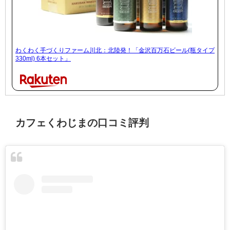
わくわく手づくりファーム川北：北陸発！「金沢百万石ビール(瓶タイプ
330ml) 6本セット」
カフェくわじまの口コミ評判