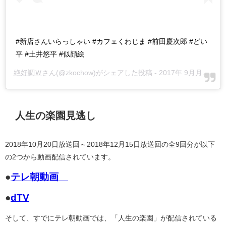
#新店さんいらっしゃい #カフェくわじま #前田慶次郎 #どい
平 #土井悠平 #似顔絵
絶好調Ｗ
さん(@zkochow)がシェアした投稿 -
2017年 9月月26日午後8時16分PDT
人生の楽園見逃し
2018年10月20日放送回～2018年12月15日放送回の全9回分が以下
の2つから動画配信されています。
●
テレ朝動画
●
dTV
そして、すでにテレ朝動画では、「人生の楽園」が配信されている