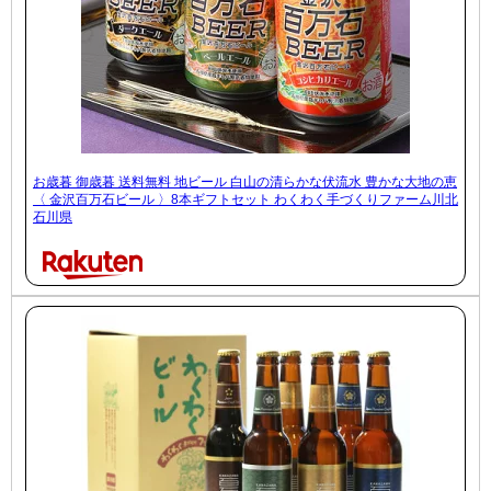
お歳暮 御歳暮 送料無料 地ビール 白山の清らかな伏流水 豊かな大地の恵
〈 金沢百万石ビール 〉8本ギフトセット わくわく手づくりファーム川北
石川県