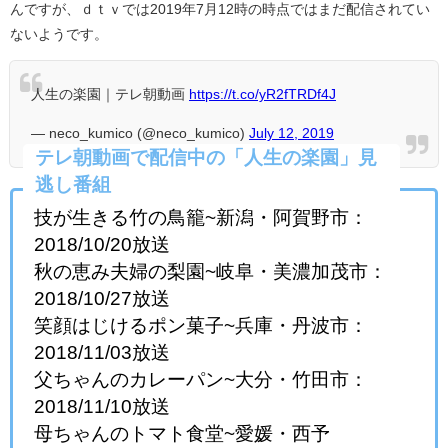
んですが、ｄｔｖでは2019年7月12時の時点ではまだ配信されてい
ないようです。
人生の楽園｜テレ朝動画
https://t.co/yR2fTRDf4J
— neco_kumico (@neco_kumico)
July 12, 2019
テレ朝動画で配信中の「人生の楽園」見
逃し番組
技が生きる竹の鳥籠~新潟・阿賀野市：
2018/10/20放送
秋の恵み夫婦の梨園~岐阜・美濃加茂市：
2018/10/27放送
笑顔はじけるポン菓子~兵庫・丹波市：
2018/11/03放送
父ちゃんのカレーパン~大分・竹田市：
2018/11/10放送
母ちゃんのトマト食堂~愛媛・西予