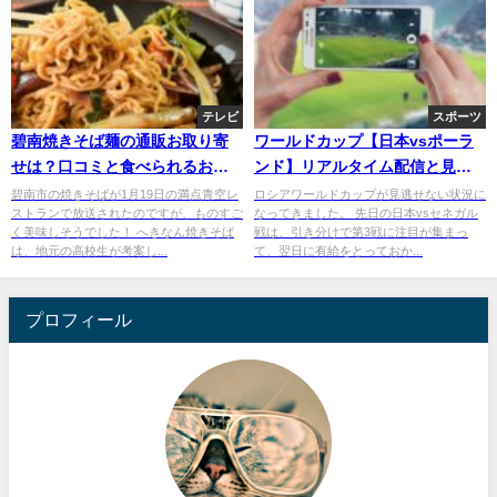
テレビ
スポーツ
碧南焼きそば麺の通販お取り寄
ワールドカップ【日本vsポーラ
せは？口コミと食べられるお店
ンド】リアルタイム配信と見逃
もチェック
し再放送を無料で見る方法！
碧南市の焼きそばが1月19日の満点青空レ
ロシアワールドカップが見逃せない状況に
ストランで放送されたのですが、ものすご
なってきました。 先日の日本vsセネガル
く美味しそうでした！ へきなん焼きそば
戦は、引き分けで第3戦に注目が集まっ
は、地元の高校生が考案し...
て、翌日に有給をとっておか...
プロフィール