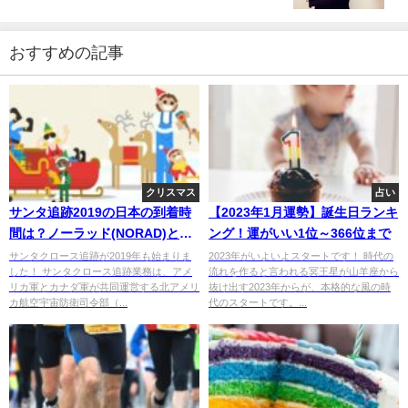
おすすめの記事
クリスマス
占い
サンタ追跡2019の日本の到着時
【2023年1月運勢】誕生日ランキ
間は？ノーラッド(NORAD)と
ング！運がいい1位～366位まで
Googleで調査！
サンタクロース追跡が2019年も始まりま
2023年がいよいよスタートです！ 時代の
した！ サンタクロース追跡業務は、アメ
流れを作ると言われる冥王星が山羊座から
リカ軍とカナダ軍が共同運営する北アメリ
抜け出す2023年からが、本格的な風の時
カ航空宇宙防衛司令部（...
代のスタートです。...