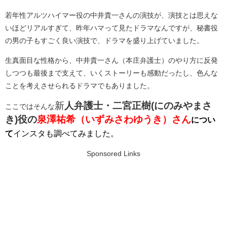
若年性アルツハイマー役の中井貴一さんの演技が、演技とは思えな
いほどリアルすぎて、昨年ハマって見たドラマなんですが、秘書役
の男の子もすごく良い演技で、ドラマを盛り上げていました。
生真面目な性格から、中井貴一さん（本庄弁護士）のやり方に反発
しつつも最後まで支えて、いくストーリーも感動だったし、色んな
ことを考えさせられるドラマでもありました。
新
人弁護士・二宮正樹(にのみやまさ
ここではそんな
き)役の
泉澤祐希（いずみさわゆうき）
さん
につい
て
インスタも調べてみました。
Sponsored Links