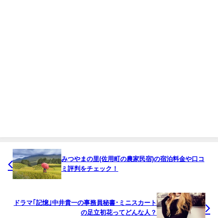
みつやまの里(佐用町の農家民宿)の宿泊料金や口コ
ミ評判をチェック！
ドラマ｢記憶｣中井貴一の事務員秘書･ミニスカート
の足立初花ってどんな人？