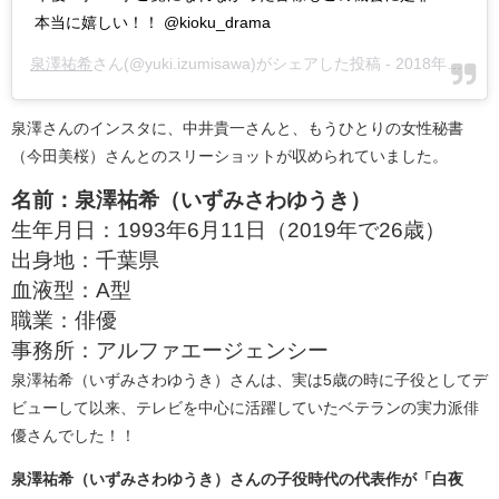
本当に嬉しい！！ @kioku_drama
泉澤祐希
さん(@yuki.izumisawa)がシェアした投稿 -
2018年10月月24日午後6時21分PDT
泉澤さんのインスタに、中井貴一さんと、もうひとりの女性秘書
（今田美桜）さんとのスリーショットが収められていました。
名前：泉澤祐希（いずみさわゆうき）
生年月日：1993年6月11日（2019年で26歳）
出身地：千葉県
血液型：A型
職業：俳優
事務所：アルファエージェンシー
泉澤祐希（いずみさわゆうき）さんは、実は5歳の時に子役としてデ
ビューして以来、テレビを中心に活躍していたベテランの実力派俳
優さんでした！！
泉澤祐希（いずみさわゆうき）さんの子役時代の代表作が「白夜