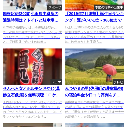
スポーツ
季節の行事や出来事
箱根駅伝(2020)小田原中継所の
【2019年7月運勢】誕生日ランキ
通過時間は？トイレと駐車場も
ング！運がいい1位～366位まで
調査
2020年の箱根駅伝は、令和最初の駅伝
いよいよ2019年の後半に入ってくる7月の
で、小田原中継所に見に行きたいなっと思
誕生日運勢ランキング！世の中が大きくう
っていたところでした。 ただ、こう寒い
ねっている感が否めませんね。占星術的に
と、長時間外で過ごすのは無...
は、昨年末から射手座入...
ドラマ
テレビ
せんべろ女とホルモンおやじ(葛
みつやまの里(佐用町の農家民宿)
飾立石)動画を無料視聴！ロケの
の宿泊料金や口コミ評判をチェ
居酒屋も調査
ック！
千円あればべ口べ口に酔っぱらえることか
兵庫県佐用町の農家民宿「みつやまの里」
ら命名されたせんべろ女。 番組タイトル
が3月30日の人生の楽園の主人公なのです
の「せんべろ女とホルモンおやじ」は、ド
が、「田舎は全てが豊か」と語るオーナー
ラマというかドキュメンタリ...
の髙橋さんご夫婦の暮らし...