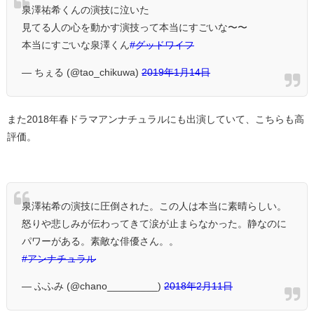
泉澤祐希くんの演技に泣いた
見てる人の心を動かす演技って本当にすごいな〜〜
本当にすごいな泉澤くん
#グッドワイフ
— ちぇる (@tao_chikuwa)
2019年1月14日
また2018年春ドラマアンナチュラルにも出演していて、こちらも高
評価。
泉澤祐希の演技に圧倒された。この人は本当に素晴らしい。
怒りや悲しみが伝わってきて涙が止まらなかった。静なのに
パワーがある。素敵な俳優さん。。
#アンナチュラル
— ふふみ (@chano_________)
2018年2月11日