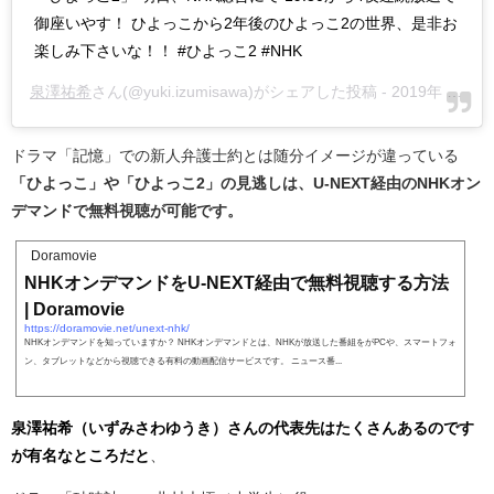
御座いやす！ ひよっこから2年後のひよっこ2の世界、是非お
楽しみ下さいな！！ #ひよっこ2 #NHK
泉澤祐希
さん(@yuki.izumisawa)がシェアした投稿 -
2019年 3月月24日午前3時28分PDT
ドラマ「記憶」での新人弁護士約とは随分イメージが違っている
「ひよっこ」や「ひよっこ2」の見逃しは、U-NEXT経由のNHKオン
デマンドで無料視聴が可能です。
Doramovie
NHKオンデマンドをU-NEXT経由で無料視聴する方法
| Doramovie
https://doramovie.net/unext-nhk/
NHKオンデマンドを知っていますか？ NHKオンデマンドとは、NHKが放送した番組をがPCや、スマートフォ
ン、タブレットなどから視聴できる有料の動画配信サービスです。 ニュース番...
泉澤祐希（いずみさわゆうき）さんの代表先はたくさんあるのです
が有名なところだと
、