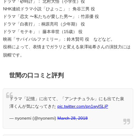
ドラマ「砂時計」： 北村大悟（小学生）役
NHK連続ドラマ小説「ひよっこ」： 角谷三男 役
ドラマ「恋文 〜私たちが愛した男〜」：竹原優 役
ドラマ「白夜行」：桐原亮司（少年期） 役
ドラマ「モテキ」： 藤本幸世（15歳） 役
映画「サバイバルファミリー」：鈴木賢司 役 などなど。
役柄によって、表情までガラリと変える泉澤祐希さんの演技力には
脱帽です。
世間の口コミと評判
ドラマ「記憶」に出てて、「アンナチュラル」にも出てた泉
澤くんが気になってきた
pic.twitter.com/pn1wylSLjP
— nyonemi (@nyonemi)
March 28, 2018