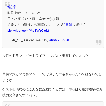
#記憶
昨日 終わってしまった
困った顔 泣いた顔 …幸せそうな顔
祐希くんの演技力の素晴らしいこと💕
#泉澤
祐希さん
pic.twitter.com/MpBWzClgLf
— yu_^ ^_ (@yu27535810)
June 7, 2018
今期のドラマ「グットワイフ」もゲスト出演していました。
最後の娘との再会のシーンでは涙した方も多かったのではないでし
ょうか。
ゲスト出演なのにこんなに感動できるのは、やっぱり泉澤祐希の演
技力の高さですよね～。