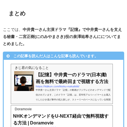
まとめ
ここでは、
中井貴一さん主演ドラマ『記憶』で中井貴一さんを支え
る秘書・二宮正樹(にのみやまさき)役の泉澤祐希さんにについてま
とめました。
この記事を読んだ人はこんな記事も読んでいます。
きじ君の気になること
【記憶】中井貴一のドラマ(日本)動
画を無料で最終回まで視聴する方法
https://kijikun.com/kioku-nakaikiiti/
中井貴一さん主演ドラマ「記憶」の動画がフジテレビのオンデマンドで配
信されています。このドラマ「記憶」は、若年性アルツハイマーとお蔵入
りしたひき逃げ事件の犯人探しが、ストーリーのベースになっている韓国
ドラマ『記憶〜愛する人へ〜』のリメイク版です。201...
Doramovie
NHKオンデマンドをU-NEXT経由で無料視聴す
る方法 | Doramovie