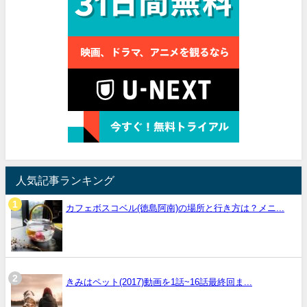
人気記事ランキング
カフェボスコベル(徳島阿南)の場所と行き方は？メニ...
きみはペット(2017)動画を1話~16話最終回ま...