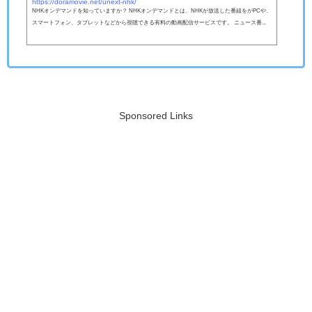
https://doramovie.net/unext-nhk/
NHKオンデマンドを知っていますか？ NHKオンデマンドとは、NHKが放送した番組をがPCや、
スマートフォン、タブレットなどから視聴できる有料の動画配信サービスです。 ニュース番...
Sponsored Links